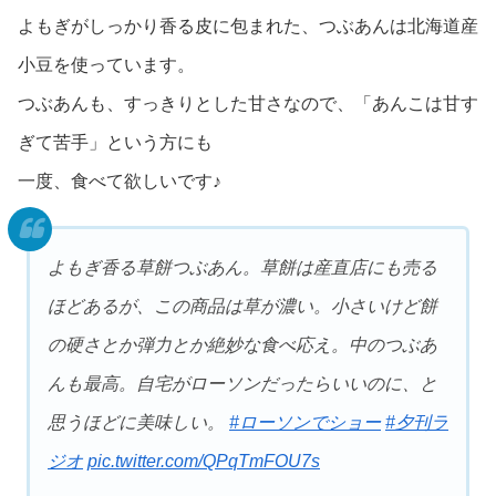
よもぎがしっかり香る皮に包まれた、つぶあんは北海道産
小豆を使っています。
つぶあんも、すっきりとした甘さなので、「あんこは甘す
ぎて苦手」という方にも
一度、食べて欲しいです♪
よもぎ香る草餅つぶあん。草餅は産直店にも売る
ほどあるが、この商品は草が濃い。小さいけど餅
の硬さとか弾力とか絶妙な食べ応え。中のつぶあ
んも最高。自宅がローソンだったらいいのに、と
思うほどに美味しい。
#ローソンでショー
#夕刊ラ
ジオ
pic.twitter.com/QPqTmFOU7s