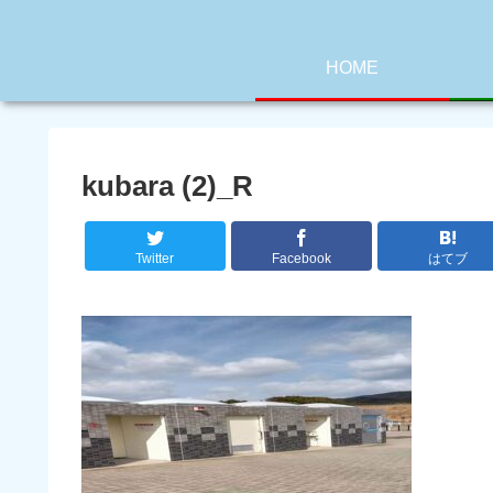
HOME
kubara (2)_R
Twitter
Facebook
はてブ